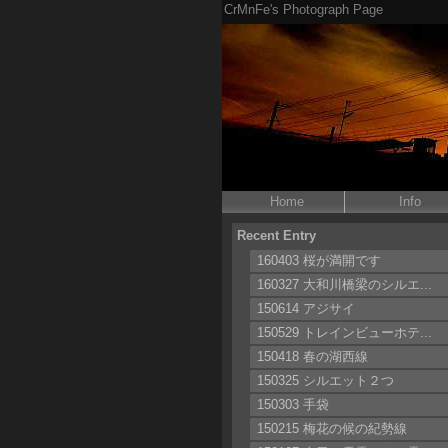
CrMnFe's Photograph Page
Home
Info
Recent Entry
160403 桜が満開です
160327 大和川橋梁のシルエ...
150614 アジサイ
150529 トレインビューホテ...
150418 春の湖西線
150325 シルエット２つ
150303 手袋
150215 梅花の候の紀勢線