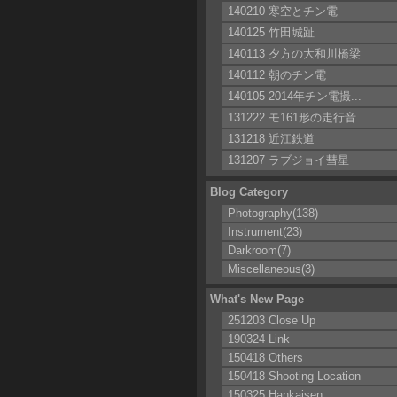
140210 寒空とチン電
140125 竹田城趾
140113 夕方の大和川橋梁
140112 朝のチン電
140105 2014年チン電撮...
131222 モ161形の走行音
131218 近江鉄道
131207 ラブジョイ彗星
Blog Category
Photography(138)
Instrument(23)
Darkroom(7)
Miscellaneous(3)
What's New Page
251203 Close Up
190324 Link
150418 Others
150418 Shooting Location
150325 Hankaisen