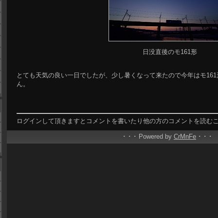
日没直後のモ161形
とても天気の良い一日でしたが、少し暑くなって来たので今年はモ16
ん。
ログインして頂きますとコメントを書いたり他の方のコメントを読む
･ ･ ･ Powered by
CrMnFe
･ ･ ･