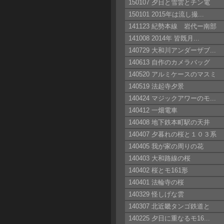
150107 夕日と雪雲とチン電
150101 2015年は流し撮...
141123 紀勢本線 岩代ー南部
141008 2014年 皆既月...
140729 大和川アンダーザブ...
140613 自作のカメラバッグ
140520 アルミケースのマスミ
140519 法起寺夕景
140424 マジックアワーのモ...
140412 一畑電車
140408 地下鉄本町駅の天井
140407 夕暮れの桜と１０３系
140405 我が家の周りの花
140403 大和路線の桜
140402 桜とモ161形
140401 法輪寺の桜
140329 怪しげな雲
140307 北近畿タンゴ鉄道と
140225 夕日に重なるモ16...