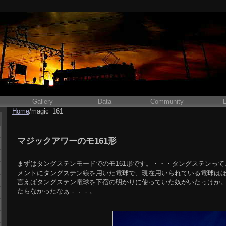
Gallery
Data
Community
L
Home
/magic_161
マジックアワーのモ161形
まずはタングステンモードでのモ161形です。・・・タングステンっ
メントにタングステン線を用いた電球で、現在用いられている電球は
言えばタングステン電球を下宿の明かりに使っていた奴がいたっけか
たらなかったなぁ．．．。