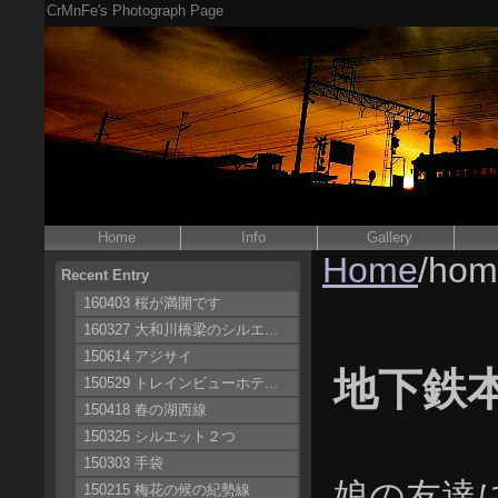
CrMnFe's Photograph Page
Home
Info
Gallery
Home
/hom
Recent Entry
160403 桜が満開です
160327 大和川橋梁のシルエ...
150614 アジサイ
地下鉄
150529 トレインビューホテ...
150418 春の湖西線
150325 シルエット２つ
150303 手袋
娘の友達
150215 梅花の候の紀勢線