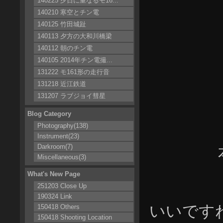
140225 夕日に重なるモ16...
140210 寒空とチン電
140125 竹田城趾
140113 夕方の大和川橋梁
140112 朝のチン電
140105 2014年チン電撮...
131222 モ161形の走行音
131218 近江鉄道
131207 ラブジョイ彗星
Blog Category
Photography(138)
Instrument(23)
Darkroom(7)
Miscellaneous(3)
What's New Page
251203 Close Up
190324 Link
いいです
150418 Others
150418 Shooting Location