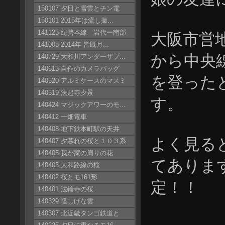
150107 夕日と雪雲とチン電
150101 2015年は流し撮...
141123 紀勢本線 岩代ー南部
大阪市営
141008 2014年 皆既月...
から中央
140729 大和川アンダーザブ...
140613 自作のカメラバッグ
を登った
140520 アルミケースのマスミ
140519 法起寺夕景
す。
140424 マジックアワーのモ...
140412 一畑電車
140408 地下鉄本町駅の天井
よく見ると
140407 夕暮れの桜と１０３系
140405 我が家の周りの花
てありま
140403 大和路線の桜
140402 桜とモ161形
定！！
140401 法輪寺の桜
140329 怪しげな雲
140307 北近畿タンゴ鉄道と