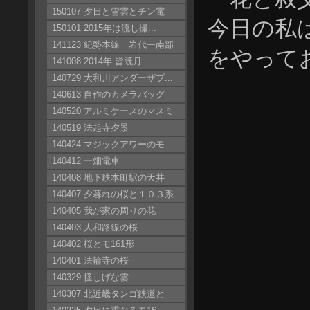
150107 夕日と雪雲とチン電
今日の私
150101 2015年は流し撮...
141123 紀勢本線 岩代ー南部
をやって
141008 2014年 皆既月...
140729 大和川アンダーザブ...
140613 自作のカメラバッグ
140520 アルミケースのマスミ
140519 法起寺夕景
140424 マジックアワーのモ...
140412 一畑電車
140408 地下鉄本町駅の天井
140407 夕暮れの桜と１０３系
140405 我が家の周りの花
140403 大和路線の桜
140402 桜とモ161形
140401 法輪寺の桜
140329 怪しげな雲
140307 北近畿タンゴ鉄道と