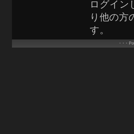
ログイン
り他の方
す。
･ ･ ･ P