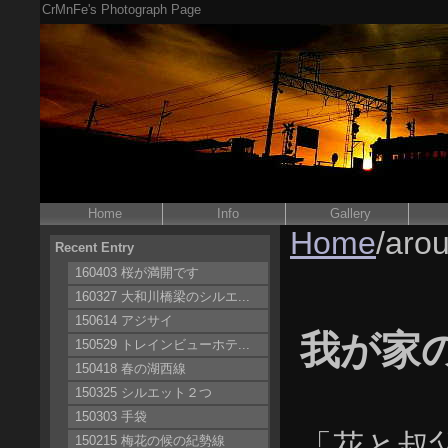
CrMnFe's Photograph Page
Home
Info
Gallery
Home
/aro
Recent Entry
160403 桜が満開です
160327 大和川橋梁のシルエ...
150614 アジサイ
我が家
150529 トレインビューホテ...
150418 春の湖西線
150325 シルエット２つ
150303 手袋
「花と叔
150215 梅花の候の紀勢線