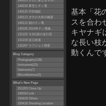
140225 夕日に重なるモ16...
140210 寒空とチン電
基本「花
140125 竹田城趾
140113 夕方の大和川橋梁
スを合わ
140112 朝のチン電
140105 2014年チン電撮...
キヤナギ
131222 モ161形の走行音
131218 近江鉄道
な長い枝
131207 ラブジョイ彗星
動くんで
Blog Category
Photography(138)
Instrument(23)
Darkroom(7)
Miscellaneous(3)
What's New Page
251203 Close Up
190324 Link
150418 Others
150418 Shooting Location